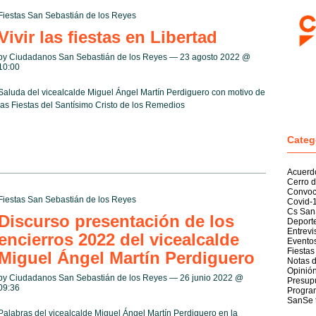
Fiestas San Sebastián de los Reyes
Vivir las fiestas en Libertad
by Ciudadanos San Sebastián de los Reyes — 23 agosto 2022 @
10:00
Saluda del vicealcalde Miguel Ángel Martín Perdiguero con motivo de
las Fiestas del Santísimo Cristo de los Remedios
Categ
Acuerd
Cerro d
Convoc
Fiestas San Sebastián de los Reyes
Covid-
Cs San
Discurso presentación de los
Deport
Entrevi
encierros 2022 del vicealcalde
Evento
Fiestas
Miguel Ángel Martín Perdiguero
Notas 
Opinió
by Ciudadanos San Sebastián de los Reyes — 26 junio 2022 @
Presup
09:36
Program
SanSe 
Palabras del vicealcalde Miguel Ángel Martín Perdiguero en la