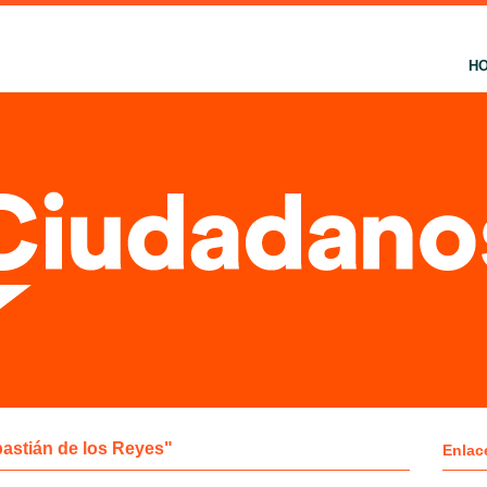
H
astián de los Reyes"
Enlac