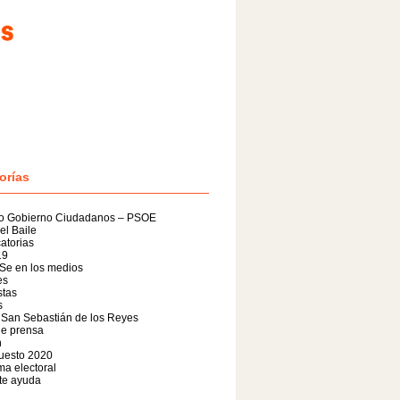
orías
o Gobierno Ciudadanos – PSOE
el Baile
atorias
19
Se en los medios
es
stas
s
 San Sebastián de los Reyes
de prensa
n
uesto 2020
a electoral
te ayuda