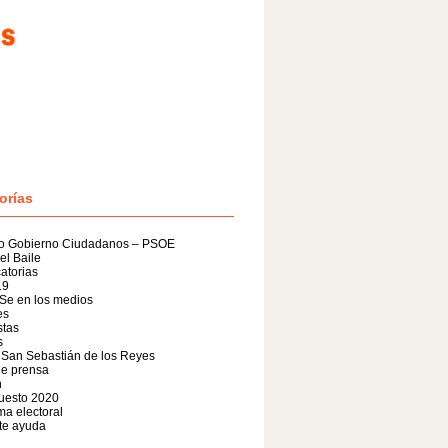
orías
o Gobierno Ciudadanos – PSOE
el Baile
atorias
19
Se en los medios
es
stas
s
 San Sebastián de los Reyes
de prensa
n
uesto 2020
a electoral
te ayuda