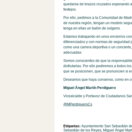
quedarse de brazos cruzados esperando a 
festejos.
Por ello, pedimos a la Comunidad de Madrid
de nuestra región, tengan un modelo segur
tenga en ellas un balón de oxígeno.
Estamos trabajando en unos encierros con 
diferenciados y con normas de seguridad par
como una carrera deportiva o un concierto
adecuadas.
Somos conscientes de que la responsabili
disfrutarlas. Por ello pediremos a todos l
que se posicionen, que se pronuncien si est
Deseamos que haya consenso, como en otr
Miguel Ángel Martín Perdiguero
Vicealcalde y Portavoz de Ciudadanos Sa
@MPerdigueroCs
Etiquetas:
Ayuntamiento San Sebastián d
Sebastián de los Reyes
,
Miguel Ángel Mart