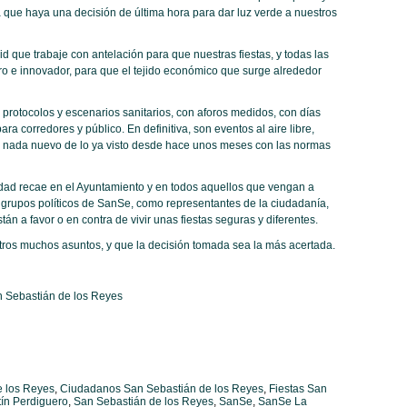
que haya una decisión de última hora para dar luz verde a nuestros
 que trabaje con antelación para que nuestras fiestas, y todas las
o e innovador, para que el tejido económico que surge alrededor
protocolos y escenarios sanitarios, con aforos medidos, con días
a corredores y público. En definitiva, son eventos al aire libre,
, nada nuevo de lo ya visto desde hace unos meses con las normas
dad recae en el Ayuntamiento y en todos aquellos que vengan a
os grupos políticos de SanSe, como representantes de la ciudadanía,
án a favor o en contra de vivir unas fiestas seguras y diferentes.
os muchos asuntos, y que la decisión tomada sea la más acertada.
n Sebastián de los Reyes
e los Reyes
,
Ciudadanos San Sebastián de los Reyes
,
Fiestas San
ín Perdiguero
,
San Sebastián de los Reyes
,
SanSe
,
SanSe La