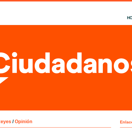
H
Reyes
/
Opinión
Enlac