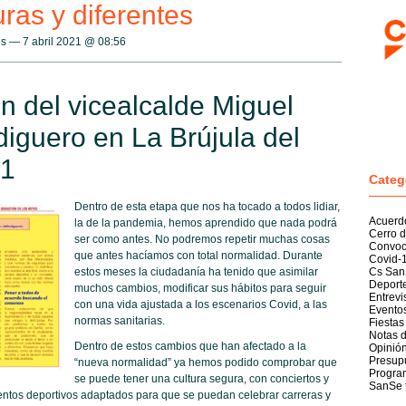
ras y diferentes
s — 7 abril 2021 @
08:56
n del vicealcalde Miguel
diguero en La Brújula del
21
Categ
Dentro de esta etapa que nos ha tocado a todos lidiar,
Acuerd
la de la pandemia, hemos aprendido que nada podrá
Cerro d
ser como antes. No podremos repetir muchas cosas
Convoc
que antes hacíamos con total normalidad. Durante
Covid-
estos meses la ciudadanía ha tenido que asimilar
Cs San
Deport
muchos cambios, modificar sus hábitos para seguir
Entrevi
con una vida ajustada a los escenarios Covid, a las
Evento
normas sanitarias.
Fiestas
Notas 
Dentro de estos cambios que han afectado a la
Opinió
Presup
“nueva normalidad” ya hemos podido comprobar que
Program
se puede tener una cultura segura, con conciertos y
SanSe 
entos deportivos adaptados para que se puedan celebrar carreras y