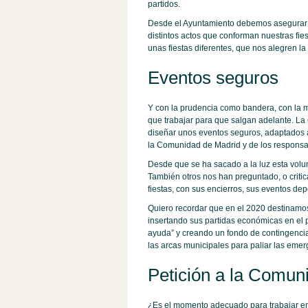
partidos.
Desde el Ayuntamiento debemos asegurar y 
distintos actos que conforman nuestras fie
unas fiestas diferentes, que nos alegren l
Eventos seguros
Y con la prudencia como bandera, con la 
que trabajar para que salgan adelante. La
diseñar unos eventos seguros, adaptados a
la Comunidad de Madrid y de los responsab
Desde que se ha sacado a la luz esta volun
También otros nos han preguntado, o critic
fiestas, con sus encierros, sus eventos depo
Quiero recordar que en el 2020 destinamos 
insertando sus partidas económicas en el
ayuda” y creando un fondo de contingenci
las arcas municipales para paliar las emerg
Petición a la Comun
¿Es el momento adecuado para trabajar en 