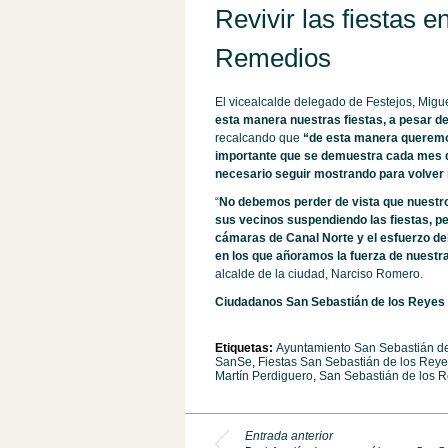
Revivir las fiestas e
Remedios
El vicealcalde delegado de Festejos, Migue
esta manera nuestras fiestas, a pesar d
recalcando que
“de esta manera queremos
importante que se demuestra cada mes 
necesario seguir mostrando para volver
“
No debemos perder de vista que nuestro
sus vecinos suspendiendo las fiestas, pe
cámaras de Canal Norte y el esfuerzo d
en los que añoramos la fuerza de nuestra
alcalde de la ciudad, Narciso Romero.
Ciudadanos San Sebastián de los Reyes
Etiquetas:
Ayuntamiento San Sebastián d
SanSe
,
Fiestas San Sebastián de los Reye
Martín Perdiguero
,
San Sebastián de los 
Entrada anterior