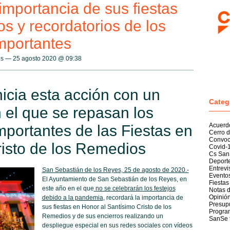
importancia de sus fiestas
os y recordatorios de los
portantes
es — 25 agosto 2020 @
09:38
icia esta acción con un
Categ
 el que se repasan los
Acuerd
ortantes de las Fiestas en
Cerro d
Convoc
risto de los Remedios
Covid-
Cs San
Deport
Entrevi
S
an Sebastián de los Reyes, 25 de agosto de 2020.-
Evento
El Ayuntamiento de San Sebastián de los Reyes, en
Fiestas
este año en el que
no se celebrarán los festejos
Notas 
Opinió
debido a la pandemia
, recordará la importancia de
Presup
sus fiestas en Honor al Santísimo Cristo de los
Program
Remedios y de sus encierros realizando un
SanSe 
despliegue especial en sus redes sociales con vídeos