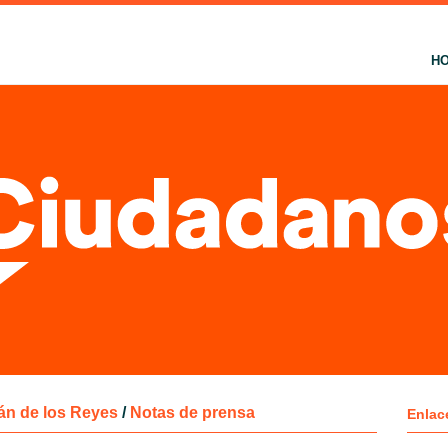
H
án de los Reyes
/
Notas de prensa
Enlac