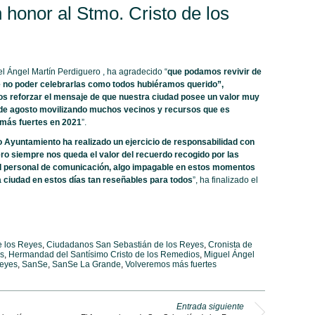
n honor al Stmo. Cristo de los
l Ángel Martín Perdiguero , ha agradecido “
que podamos revivir de
e no poder celebrarlas como todos hubiéramos querido”,
 reforzar el mensaje de que nuestra ciudad posee un valor muy
de agosto movilizando muchos vecinos y recursos que es
 más fuertes en 2021
”.
 Ayuntamiento ha realizado un ejercicio de responsabilidad con
ro siempre nos queda el valor del recuerdo recogido por las
el personal de comunicación, algo impagable en estos momentos
 ciudad en estos días tan reseñables para todos
”, ha finalizado el
e los Reyes
,
Ciudadanos San Sebastián de los Reyes
,
Cronista de
s
,
Hermandad del Santísimo Cristo de los Remedios
,
Miguel Ángel
Reyes
,
SanSe
,
SanSe La Grande
,
Volveremos más fuertes
Entrada siguiente