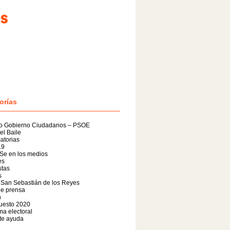
orías
o Gobierno Ciudadanos – PSOE
el Baile
atorias
19
Se en los medios
es
stas
s
 San Sebastián de los Reyes
de prensa
n
uesto 2020
a electoral
te ayuda