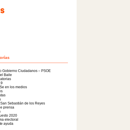
orías
o Gobierno Ciudadanos – PSOE
el Baile
atorias
19
Se en los medios
es
stas
s
 San Sebastián de los Reyes
de prensa
n
uesto 2020
a electoral
te ayuda