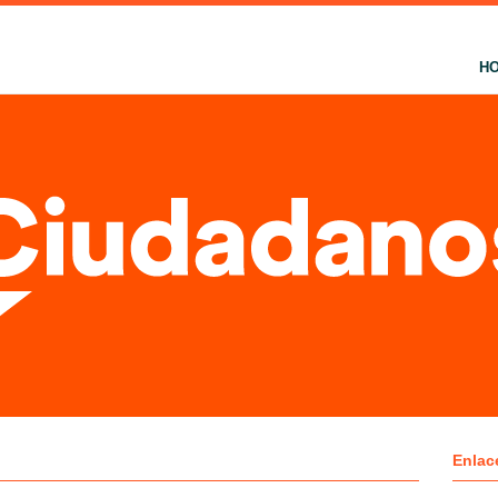
H
Enlac