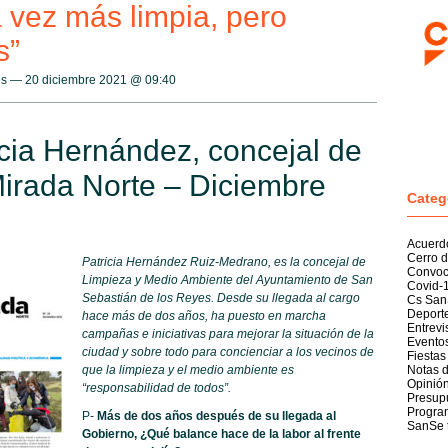
 vez más limpia, pero
s”
es — 20 diciembre 2021 @
09:40
icia Hernández, concejal de
irada Norte – Diciembre
Categ
Acuerd
Cerro d
Patricia Hernández Ruiz-Medrano, es la concejal de
Convoc
Limpieza y Medio Ambiente del Ayuntamiento de San
Covid-
Sebastián de los Reyes. Desde su llegada al cargo
Cs San
Deport
hace más de dos años, ha puesto en marcha
Entrevi
campañas e iniciativas para mejorar la situación de la
Evento
ciudad y sobre todo para concienciar a los vecinos de
Fiestas
que la limpieza y el medio ambiente es
Notas 
Opinió
“responsabilidad de todos”.
Presup
Program
P-
Más de dos años después de su llegada al
SanSe 
Gobierno, ¿Qué balance hace de la labor al frente