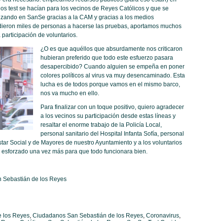
los test se hacían para los vecinos de Reyes Católicos y que se
izando en SanSe gracias a la CAM y gracias a los medios
udieron miles de personas a hacerse las pruebas, aportamos muchos
participación de voluntarios.
¿O es que aquéllos que absurdamente nos criticaron
hubieran preferido que todo este esfuerzo pasara
desapercibido? Cuando alguien se empeña en poner
colores políticos al virus va muy desencaminado. Esta
lucha es de todos porque vamos en el mismo barco,
nos va mucho en ello.
Para finalizar con un toque positivo, quiero agradecer
a los vecinos su participación desde estas líneas y
resaltar el enorme trabajo de la Policía Local,
personal sanitario del Hospital Infanta Sofía, personal
tar Social y de Mayores de nuestro Ayuntamiento y a los voluntarios
n esforzado una vez más para que todo funcionara bien.
n Sebastián de los Reyes
e los Reyes
,
Ciudadanos San Sebastián de los Reyes
,
Coronavirus
,