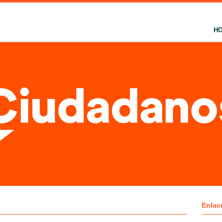
H
Enlac