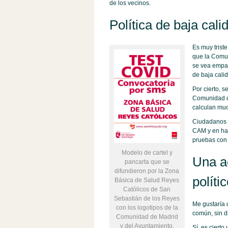
de los vecinos.
Política de baja cali
Es muy triste
que la Comun
se vea empañ
de baja calid
Por cierto, 
Comunidad de
calculan muc
Ciudadanos e
CAM y en hac
pruebas con 
Modelo de cartel y
Una a
pancarta que se
difundieron por la Zona
políti
Básica de Salud Reyes
Católicos de San
Sebastián de los Reyes
Me gustaría 
con los logotipos de la
común, sin di
Comunidad de Madrid
y del Ayuntamiento.
Sí, es ciert