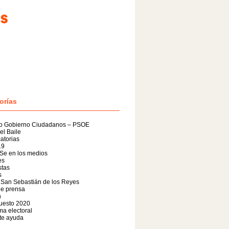
orías
o Gobierno Ciudadanos – PSOE
el Baile
atorias
19
Se en los medios
es
stas
s
 San Sebastián de los Reyes
de prensa
n
uesto 2020
a electoral
te ayuda