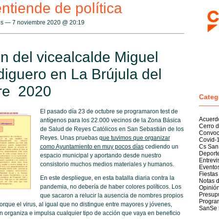
ntiende de política
yes — 7 noviembre 2020 @
20:19
n del vicealcalde Miguel
diguero en La Brújula del
re 2020
Categ
El pasado día 23 de octubre se programaron test de
Acuerd
antígenos para los 22.000 vecinos de la Zona Básica
Cerro d
de Salud de Reyes Católicos en San Sebastián de los
Convoc
Reyes. Unas pruebas q
ue tuvimos que organizar
Covid-
como Ayuntamiento en muy pocos días
cediendo un
Cs San
Deport
espacio municipal y aportando desde nuestro
Entrevi
consistorio muchos medios materiales y humanos.
Evento
Fiestas
En este despliegue, en esta batalla diaria contra la
Notas 
pandemia, no debería de haber colores políticos. Los
Opinió
Presup
que sacaron a relucir la ausencia de nombres propios
Program
rque el virus, al igual que no distingue entre mayores y jóvenes,
SanSe 
n organiza e impulsa cualquier tipo de acción que vaya en beneficio