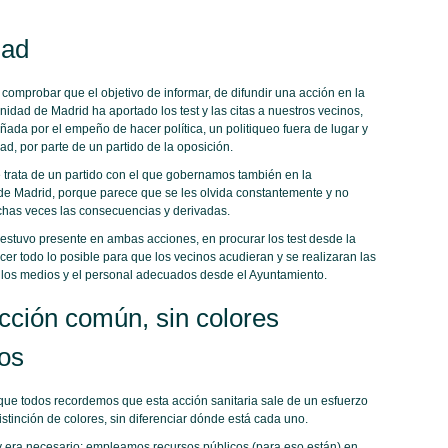
dad
 comprobar que el objetivo de informar, de difundir una acción en la
idad de Madrid ha aportado los test y las citas a nuestros vecinos,
ada por el empeño de hacer política, un politiqueo fuera de lugar y
ad, por parte de un partido de la oposición.
se trata de un partido con el que gobernamos también en la
 Madrid, porque parece que se les olvida constantemente y no
has veces las consecuencias y derivadas.
stuvo presente en ambas acciones, en procurar los test desde la
er todo lo posible para que los vecinos acudieran y se realizaran las
los medios y el personal adecuados desde el Ayuntamiento.
cción común, sin colores
cos
que todos recordemos que esta acción sanitaria sale de un esfuerzo
stinción de colores, sin diferenciar dónde está cada uno.
o y era necesario: empleamos recursos públicos (para eso están) en