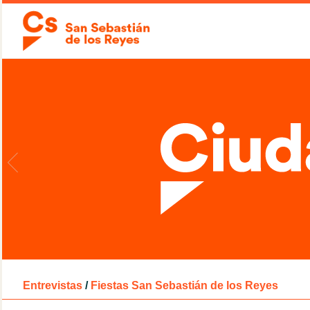
Entrevistas
/
Fiestas San Sebastián de los Reyes