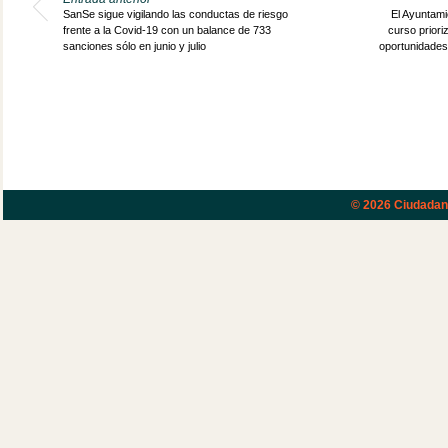
SanSe sigue vigilando las conductas de riesgo
El Ayuntami
frente a la Covid-19 con un balance de 733
curso priori
sanciones sólo en junio y julio
oportunidades 
© 2026
Ciudadano