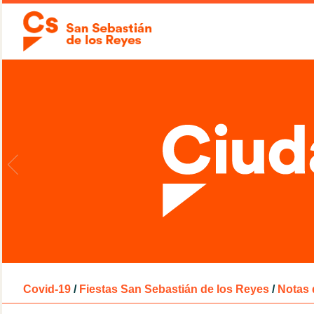
Covid-19
/
Fiestas San Sebastián de los Reyes
/
Notas 